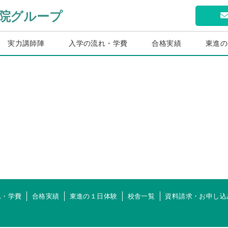
院グループ
実力講師陣
入学の流れ・学費
合格実績
東進の
れ・学費
合格実績
東進の１日体験
校舎一覧
資料請求・お申し込