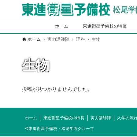
松尾学
ホーム
東進衛星予備校の特長
ホーム
実力講師陣
理科
生物
生物
投稿が見つかりませんでした。
ホーム
東進衛星予備校の特長
実力講師陣
入学の流
©東進衛星予備校・松尾学院グループ